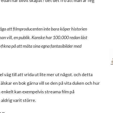
edan har blivit skapat? det det frö att man är feg
äga att filmproducenten inte bara köper historien
n vill, en publik. Kanske har 100.000 redan läst
ikna på att mäta sina egna fantasibilder med
el väg till att vrida ut lite mer ut något. och detta
lskar en bok gärna vill se den på vita duken och hur
 enkelt kan exempelvis streama film på
aldrig varit större.