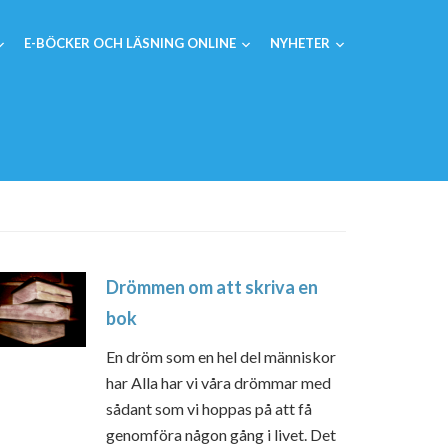
E-BÖCKER OCH LÄSNING ONLINE
NYHETER
Drömmen om att skriva en
bok
En dröm som en hel del människor
har Alla har vi våra drömmar med
sådant som vi hoppas på att få
genomföra någon gång i livet. Det