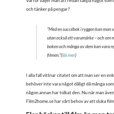
Varför väljer man att redan sakpa något som r
och tänker på pengar?
”Med en succébok
i ryggen kan man s
utan också ett varumärke – och om ma
boken och många av dem kan vara nyf
filmen.”(
läs mer
)
I alla fall vittnar citatet om att man ser en enk
behöver inte vara något dåligt då många som ä
någon annan har tolkat den. Nu när man även
Film2home.se har vårt behov av att sluka film 