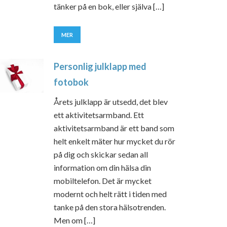
tänker på en bok, eller själva […]
MER
Personlig julklapp med
fotobok
Årets julklapp är utsedd, det blev
ett aktivitetsarmband. Ett
aktivitetsarmband är ett band som
helt enkelt mäter hur mycket du rör
på dig och skickar sedan all
information om din hälsa din
mobiltelefon. Det är mycket
modernt och helt rätt i tiden med
tanke på den stora hälsotrenden.
Men om […]