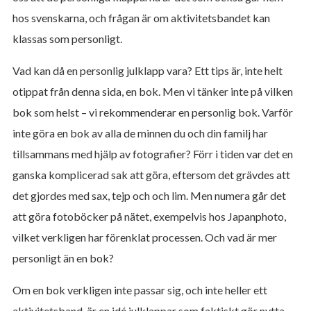
hos svenskarna, och frågan är om aktivitetsbandet kan
klassas som personligt.
Vad kan då en personlig julklapp vara? Ett tips är, inte helt
otippat från denna sida, en bok. Men vi tänker inte på vilken
bok som helst – vi rekommenderar en personlig bok. Varför
inte göra en bok av alla de minnen du och din familj har
tillsammans med hjälp av fotografier? Förr i tiden var det en
ganska komplicerad sak att göra, eftersom det grävdes att
det gjordes med sax, tejp och och lim. Men numera går det
att göra fotoböcker på nätet, exempelvis hos Japanphoto,
vilket verkligen har förenklat processen. Och vad är mer
personligt än en bok?
Om en bok verkligen inte passar sig, och inte heller ett
aktivitetsband, är en idé julklappar som faktiskt gör nytta.